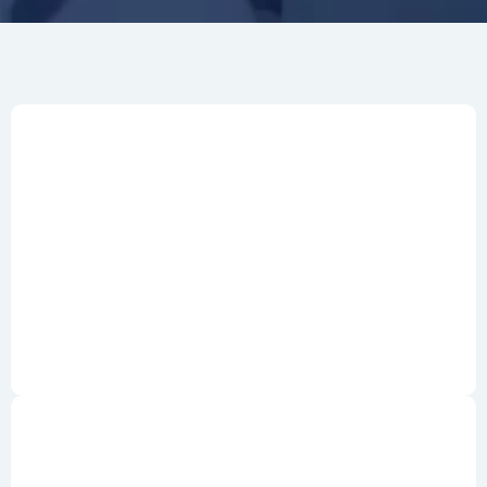
🌟Duración :
📅 Formato:
🎓 Aprendizaje híbrido: